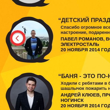
“ДЕТСКИЙ ПРАЗДН
Спасибо огромное все
настроение, подаренн
ПАВЕЛ РОМАНОВ, 
ЭЛЕКТРОСТАЛЬ
20 НОЯБРЯ 2014 ГО
“БАНЯ - ЭТО ПО
Ходили с ребятами в 
шашлычок пожарить на
АНДРЕЙ КЛЮЕВ, П
НОГИНСК
20 НОЯБРЯ 2014 ГО