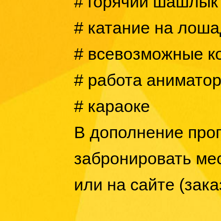
# горячий шашлык
# катание на лоша
# всевозможные к
# работа анимато
# караоке
В дополнение прог
забронировать мес
или на сайте (зак