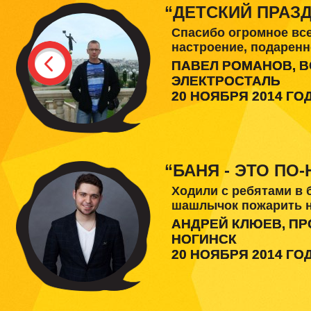
“ДЕТСКИЙ ПРАЗДН
Спасибо огромное все
настроение, подаренн
ПАВЕЛ РОМАНОВ, 
ЭЛЕКТРОСТАЛЬ
20 НОЯБРЯ 2014 ГО
“БАНЯ - ЭТО ПО
Ходили с ребятами в 
шашлычок пожарить на
АНДРЕЙ КЛЮЕВ, П
НОГИНСК
20 НОЯБРЯ 2014 ГО