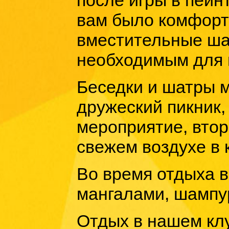
после игры в пейн
вам было комфорт
вместительные шат
необходимым для 
Беседки и шатры 
дружеский пикник,
мероприятие, втор
свежем воздухе в 
Во время отдыха 
мангалами, шампу
Отдых в нашем кл