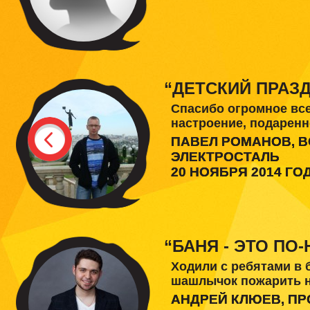
“ДЕТСКИЙ ПРАЗДН
Спасибо огромное все
настроение, подаренн
ПАВЕЛ РОМАНОВ, 
ЭЛЕКТРОСТАЛЬ
20 НОЯБРЯ 2014 ГО
“БАНЯ - ЭТО ПО
Ходили с ребятами в 
шашлычок пожарить на
АНДРЕЙ КЛЮЕВ, П