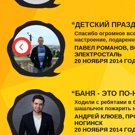
“ДЕТСКИЙ ПРАЗДН
Спасибо огромное все
настроение, подаренн
ПАВЕЛ РОМАНОВ, 
ЭЛЕКТРОСТАЛЬ
20 НОЯБРЯ 2014 ГО
“БАНЯ - ЭТО ПО
Ходили с ребятами в 
шашлычок пожарить на
АНДРЕЙ КЛЮЕВ, П
НОГИНСК
20 НОЯБРЯ 2014 ГО